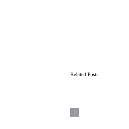
Related Posts
18 de junho – Di
mundial do Orgul
Autista – Saiba co
identificar o autis