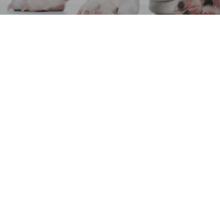
Fralda Descartável Higiênica
para cães Macho DOGS&PEE
Descartáveis
Fralda