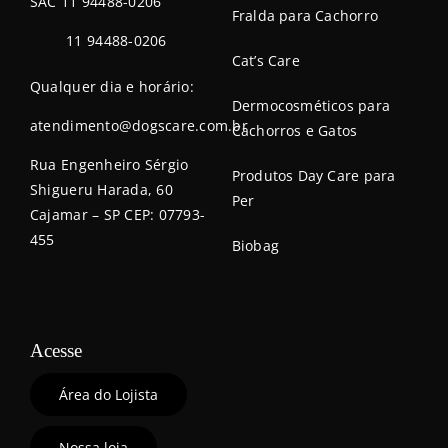
SAC 11 94488-0206
Fralda para Cachorro
11 94488-0206
Cat’s Care
Qualquer dia e horário:
Dermocosméticos para
atendimento@dogscare.com.br
Cachorros e Gatos
Rua Engenheiro Sérgio
Produtos Day Care para
Shigueru Harada, 60
Per
Cajamar – SP CEP: 07793-
455
Biobag
Acesse
Área do Lojista
Nossa loja