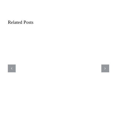
Related Posts
18 de junho – Dia mundial do
Orgulho Autista – Saiba como
identificar o autismo em cães