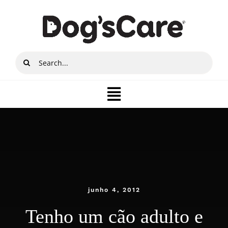
Ir
para
o
conteúdo
Buscar
resultados
para:
Toggle
Navigation
Quem somos
Produtos
Lojista
junho 4, 2012
Tenho um cão adulto e
Onde Comprar