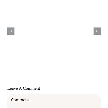
18 de junho – Dia mundial do
Orgulho Autista – Saiba como
identificar o autismo em cães
Leave A Comment
Comment