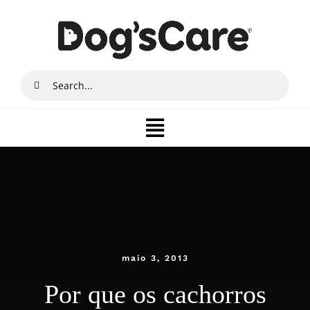
Ir
para
o
conteúdo
Buscar
resultados
para:
Toggle
Navigation
Quem somos
Produtos
Lojista
maio 3, 2013
Por que os cachorros
Onde Comprar