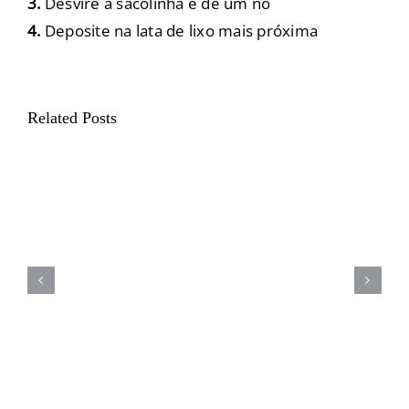
3.
Desvire a sacolinha e dê um nó
4.
Deposite na lata de lixo mais próxima
Related Posts
18 de junho – Dia mundial do
Orgulho Autista – Saiba como
identificar o autismo em cães