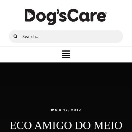
Ir
para
o
conteúdo
Buscar
resultados
para:
Toggle
Navigation
Quem somos
Produtos
Lojista
maio 17, 2012
ECO AMIGO DO MEIO
Onde Comprar