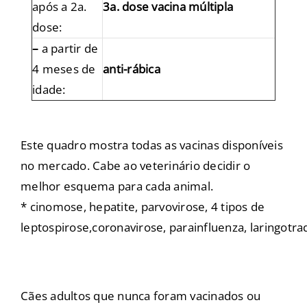
após a 2a.
3a. dose vacina múltipla
dose:
–
a partir de
4 meses de
anti-rábica
idade:
Este quadro mostra todas as vacinas disponíveis
no mercado. Cabe ao veterinário decidir o
melhor esquema para cada animal.
*
cinomose
,
hepatite
,
parvovirose
,
4 tipos de
leptospirose
,
coronavirose
,
parainfluenza
,
laringotra
Cães adultos que nunca foram vacinados ou