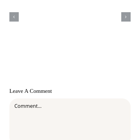
18 de junho – Dia mundial do
Orgulho Autista – Saiba como
identificar o autismo em cães
Leave A Comment
Comment