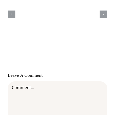
18 de junho – Dia mundial do
Orgulho Autista – Saiba como
identificar o autismo em cães
Leave A Comment
Comment