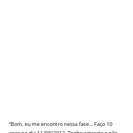
“Bom, eu me encontro nessa fase… Faço 10
anos no dia 11/08/2012. Tenho catarata e não