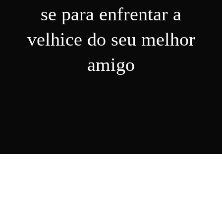
se para enfrentar a
Nosso Blog
velhice do seu melhor
amigo
Contato