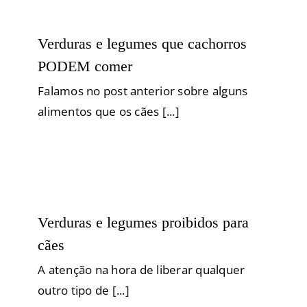
PODEM comer
Alimentação
Comportamento
Posse Responsável
Verduras e legumes que cachorros
PODEM comer
Falamos no post anterior sobre alguns
alimentos que os cães [...]
Verduras e legumes proibidos para
cães
Alimentação
Filhotes
Raças Grandes
Raças Médias
Verduras e legumes proibidos para
Raças Pequenas
cães
A atenção na hora de liberar qualquer
outro tipo de [...]