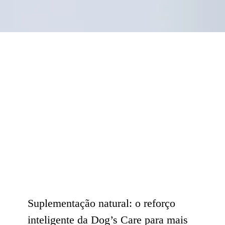
Nosso Blog
Contato
Suplementação natural: o reforço
inteligente da Dog’s Care para mais
saúde e longevidade
Alimentação
Suplementação natural: o reforço
inteligente da Dog’s Care para mais