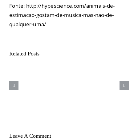
Fonte: http://hypescience.com/animais-de-
estimacao-gostam-de-musica-mas-nao-de-
qualquer-uma/
Verão
Related Posts
+
Férias
com
o
melhor
amigo
exige
cuidados
:)
Leave A Comment