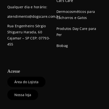
Cat’s Care
Qualquer dia e horário:
Dermocosméticos para
atendimento@dogscare.com.br
Cachorros e Gatos
Rua Engenheiro Sérgio
Produtos Day Care para
Shigueru Harada, 60
Per
Cajamar – SP CEP: 07793-
455
Biobag
Acesse
Área do Lojista
Nossa loja